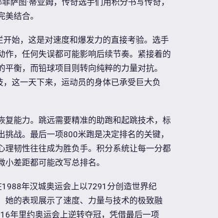
娜菲萨图·蒂亚姆，传奇选手们用积分书写传奇，
完美结合。
米栏开始，这是对速度和爆发力的直接考验。选手
动作，任何失误都可能影响后续节奏。紧接着的
的平衡，而铅球项目则转向纯粹的力量对抗。
竞技，这一天下来，运动员的身体已承受巨大负
恢复能力。跳远需要精准的助跑和起跳技术，标
出挑战。最后一项800米跑是决定排名的关键，
心理韧性往往成为胜负手。积分系统让每一分都
微小差距都可能改写总排名。
1988年汉城奥运会上以7291分创造世界纪
。她的表现展示了速度、力量与技术的极致融
016年里约奥运会上逆转夺冠，凭借最后一项