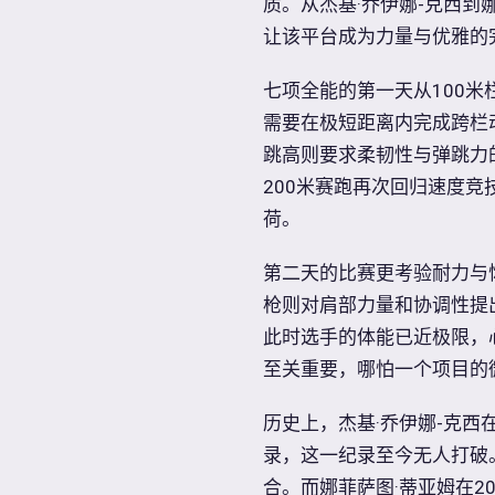
质。从杰基·乔伊娜-克西到
让该平台成为力量与优雅的
七项全能的第一天从100
需要在极短距离内完成跨栏
跳高则要求柔韧性与弹跳力
200米赛跑再次回归速度
荷。
第二天的比赛更考验耐力与
枪则对肩部力量和协调性提
此时选手的体能已近极限，
至关重要，哪怕一个项目的
历史上，杰基·乔伊娜-克西在
录，这一纪录至今无人打破
合。而娜菲萨图·蒂亚姆在2