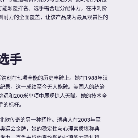
仍可能颠覆排名。选手需合理分配体力，在冲刺阶
到耐力的全面覆盖，让该产品成为最具观赏性的
选手
远镌刻在七项全能的历史丰碑上。她在1988年汉
世界纪录，这一成绩至今无人能破。美国人的统治
跳远和200米单项中展现惊人天赋，她的技术全
手的标杆。
北欧传奇的另一种辉煌。瑞典人在2003年至
和奥运会金牌，她的稳定性与心理素质堪称典
爆发力，克鲁夫特依靠均衡的七项能力稳扎稳