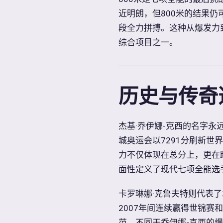
近明朗，但800米的结果
段全力拼搏。这种从爆发力
综合项目之一。
历史与传奇
杰基·乔伊娜-克西的名字永
城奥运会以7291分刷新
力不仅体现在总分上，更在
面性定义了现代七项全能选
卡罗琳娜·克鲁夫特则代表了
2007年间连续赢得世锦赛
范。不同于乔伊娜-克西的