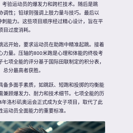
始，考验运动员的爆发力和跨栏技术。随后是跳
协调性；铅球则强调上肢力量与技巧。最后以
离冲刺能力。这些项目顺序经过精心设计，旨在平
项目过度消耗。
跳远开始，要求运动员在助跑中精准起跳。接着
心力量。压轴的800米跑是心理和体能的终极考
子七项全能的评分基于国际田联制定的积分表，
，总分最高者获胜。
具备多面手素质，如跳跃、短跑和投掷的均衡能
需兼顾爆发力、耐力和技术细节。七项全能的历
984年洛杉矶奥运会正式成为女子项目，取代了此
性运动员全面能力的重要标准。