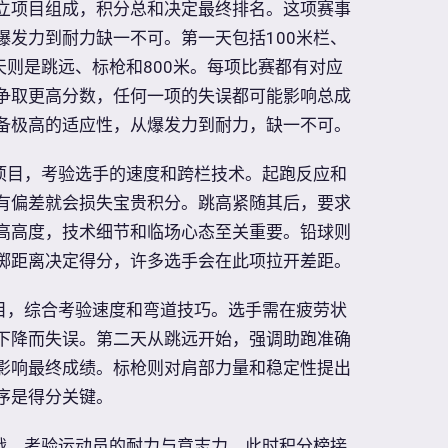
立项目组成，积分总和决定最终排名。这项赛事
爆发力到耐力缺一不可。第一天包括100米栏、
天则是跳远、标枪和800米。每项比赛都有对应
争取更高分数，任何一项的失误都可能影响总成
备极高的适应性，从爆发力到耐力，缺一不可。
始项目，考验选手的速度和跨栏技术。起跑反应和
有偏差就会损失宝贵积分。跳高紧随其后，要求
高高度，技术细节和临场心态至关重要。铅球则
掷距离决定得分，许多选手会在此项拉开差距。
项目，综合考验速度和弯道技巧。选手需在疲劳状
下降而失误。第二天从跳远开始，强调助跑准确
影响最终成绩。标枪则对肩部力量和稳定性提出
序是得分关键。
挑战，考验运动员的耐力与意志力。此时积分榜接