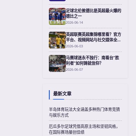
足球北伦敦德比是英超最火爆的
德比之一
2026-06-14
英超联赛英超集锦哪里看？官方
平台、视频网站与社交媒体全攻
略
2026-06-03
马赛球迷永不独行：南看台“胜
利者”如何铸就信仰？
2026-06-07
最新文章
半岛体育玩法大全涵盖多种热门体育竞猜
与娱乐方式
厄瓜多尔足球凭借高原主场和坚韧风格，
在国际赛场屡创佳绩