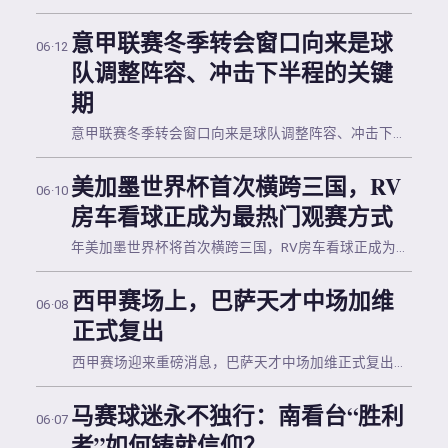
刺的百年对抗，承载着无数激情与争...
意甲联赛冬季转会窗口向来是球
06·12
队调整阵容、冲击下半程的关键
期
意甲联赛冬季转会窗口向来是球队调整阵容、冲击下半
程的关键期。各俱乐部在有限预算内...
美加墨世界杯首次横跨三国，RV
06·10
房车看球正成为最热门观赛方式
年美加墨世界杯将首次横跨三国，RV房车看球正成为最
热门的观赛方式。这不仅能解决赛事...
西甲赛场上，巴萨天才中场加维
06·08
正式复出
西甲赛场迎来重磅消息，巴萨天才中场加维正式复出。
这位年轻核心的回归，不仅为球队注...
马赛球迷永不独行：南看台“胜利
06·07
者”如何铸就信仰？