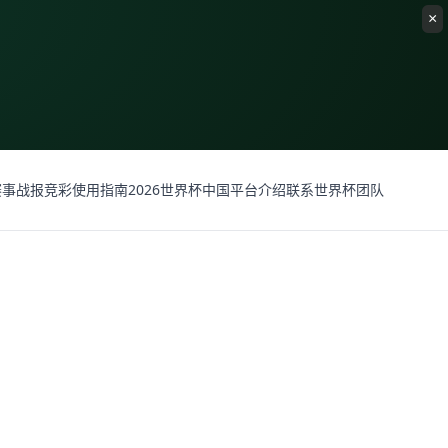
赛事战报
竞彩使用指南
2026世界杯中国平台介绍
联系世界杯团队